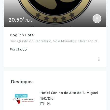
€
20.50
/Dia
Dog Inn Hotel
Rua Quinta do Secretário, Vale Mourelos, Charneca de Caparica e Sobreda, Almada, Setúbal
Partilhado
Destaques
Hotel Canino do Alto de S. Miguel
FEATURED
16€/Dia