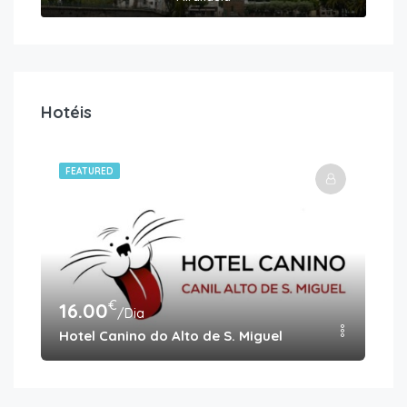
Hotéis
FEATURED
€
16.00
18
/Dia
Hotel Canino do Alto de S. Miguel
Pet