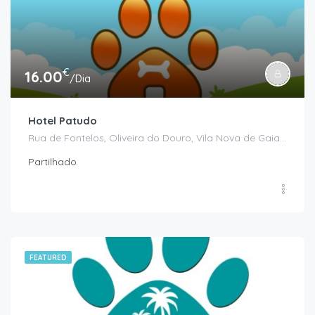
€
16.00
/Dia
Hotel Patudo
Rua de Fontelos, Oliveira do Douro, Vila Nova de Gaia, Porto, Portugal
Partilhado
FEATURED