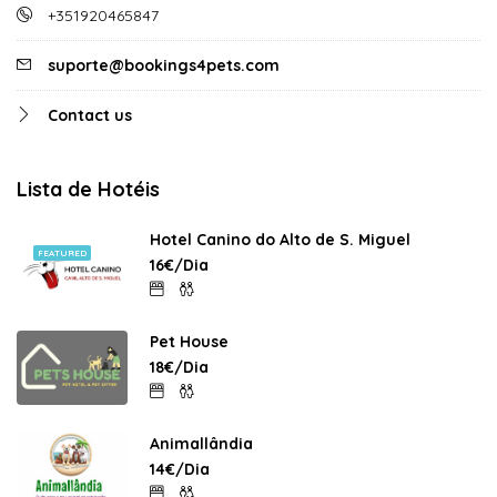
+351920465847
suporte@bookings4pets.com
Contact us
Lista de Hotéis
Hotel Canino do Alto de S. Miguel
FEATURED
16€/Dia
Pet House
18€/Dia
Animallândia
14€/Dia