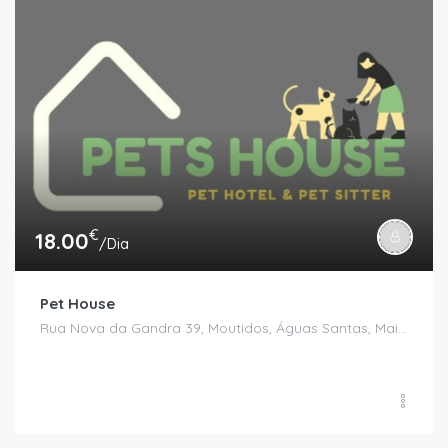
€
18.00
/Dia
Pet House
Rua Nova da Gandra 39, Moutidos, Águas Santas, Maia, Porto