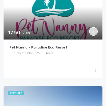
€
17.50
/Dia
Pet Nanny – Paradise Eco Resort
Rua do Moinho, n.º28 - Torre
FEATURED