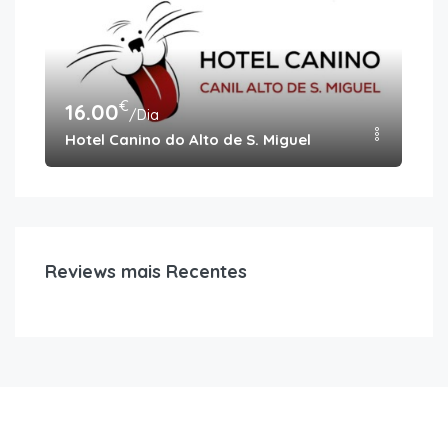
€
16.00
18
/Dia
Hotel Canino do Alto de S. Miguel
Pet
Reviews mais Recentes