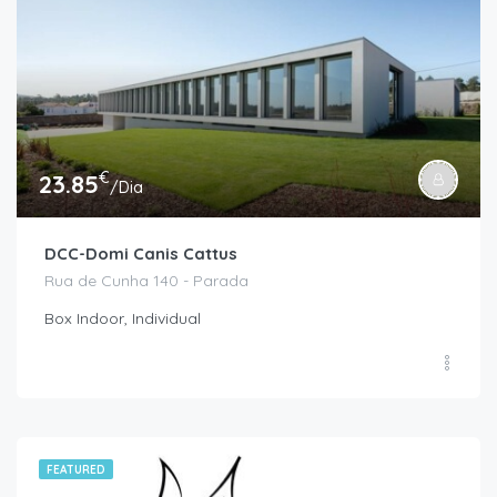
€
23.85
/Dia
DCC-Domi Canis Cattus
Rua de Cunha 140 - Parada
Box Indoor, Individual
FEATURED