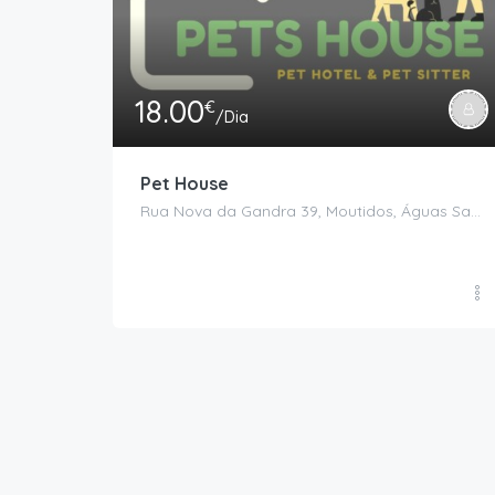
18.00
€
/Dia
Pet House
Rua Nova da Gandra 39, Moutidos, Águas Santas, Maia, Porto