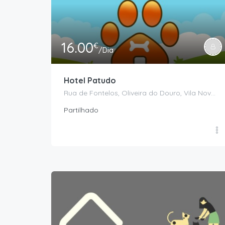
16.00
€
/Dia
Hotel Patudo
Rua de Fontelos, Oliveira do Douro, Vila Nova de Gaia, Porto, Portugal
Partilhado