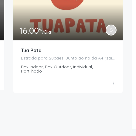
16.00
€
/Dia
Tua Pata
Estrada para Suçães. Junto ao nó da A4 (saída Mirandela/Valpaços), Mirandela
Box Indoor, Box Outdoor, Individual,
Partilhado