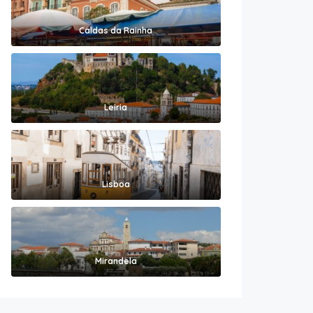
Caldas da Rainha
Leiria
Lisboa
Mirandela