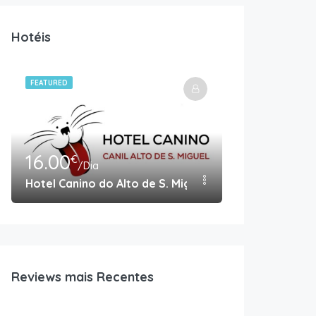
Hotéis
FEATURED
16.00
18.00
€
€
/Dia
/Dia
Hotel Canino do Alto de S. Miguel
Pet House
Reviews mais Recentes