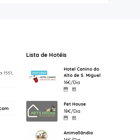
Lista de Hotéis
Hotel Canino do
 1551,
FEATURED
Alto de S. Miguel
16€/Dia
Pet House
.com
18€/Dia
Animallândia
14€/Dia