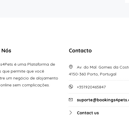
 Nós
Contacto
s4Pets é uma Plataforma de
Av. do Mal. Gomes da Costa
s que permite que você
4150-360 Porto, Portugal
tre um negócio de alojamento
 online sem complicações.
+351920465847
suporte@bookings4pets
Contact us