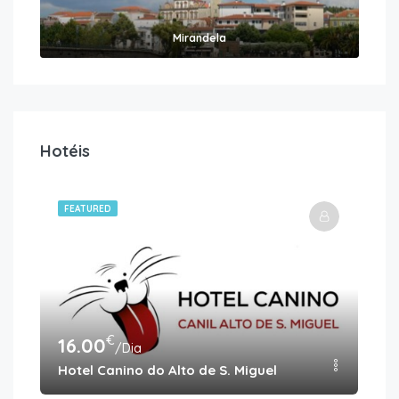
Mirandela
Hotéis
FEATURED
€
16.00
18
/Dia
Hotel Canino do Alto de S. Miguel
Pet