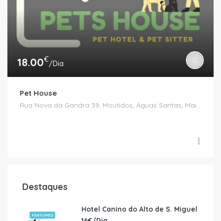
€
18.00
/Dia
Pet House
Rua Nova da Gandra 39, Moutidos, Águas Santas, Maia, Porto
Destaques
Hotel Canino do Alto de S. Miguel
FEATURED
16€/Dia