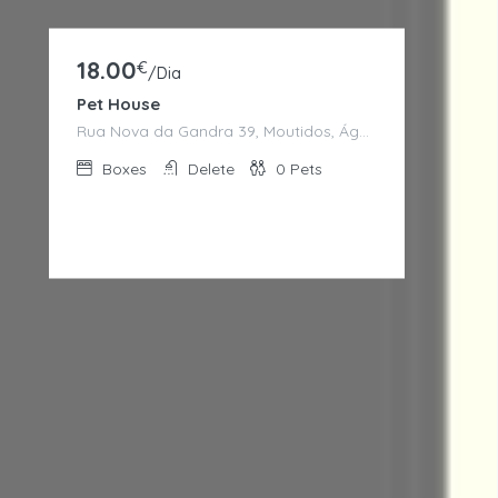
18.00
€
/Dia
Pet House
Rua Nova da Gandra 39, Moutidos, Águas Santas, Maia, Porto
Boxes
Delete
0
Pets