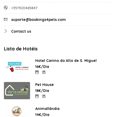
+351920465847
suporte@bookings4pets.com
Contact us
Lista de Hotéis
Hotel Canino do Alto de S. Miguel
FEATURED
16€/Dia
Pet House
18€/Dia
Animallândia
14€/Dia