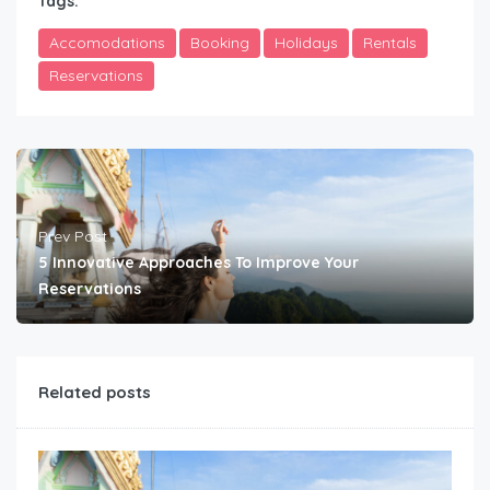
Tags:
Accomodations
Booking
Holidays
Rentals
Reservations
Prev Post
5 Innovative Approaches To Improve Your
Reservations
Related posts